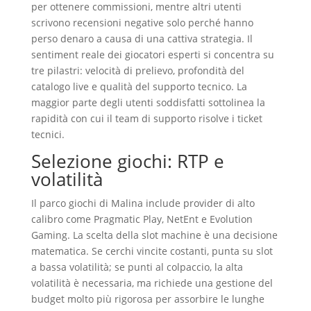
per ottenere commissioni, mentre altri utenti
scrivono recensioni negative solo perché hanno
perso denaro a causa di una cattiva strategia. Il
sentiment reale dei giocatori esperti si concentra su
tre pilastri: velocità di prelievo, profondità del
catalogo live e qualità del supporto tecnico. La
maggior parte degli utenti soddisfatti sottolinea la
rapidità con cui il team di supporto risolve i ticket
tecnici.
Selezione giochi: RTP e
volatilità
Il parco giochi di Malina include provider di alto
calibro come Pragmatic Play, NetEnt e Evolution
Gaming. La scelta della slot machine è una decisione
matematica. Se cerchi vincite costanti, punta su slot
a bassa volatilità; se punti al colpaccio, la alta
volatilità è necessaria, ma richiede una gestione del
budget molto più rigorosa per assorbire le lunghe