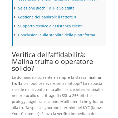
Selezione giochi: RTP e volatilità
Gestione del bankroll: il fattore X
Supporto tecnico e assistenza clienti
Conclusioni sulla stabilità della piattaforma
Verifica dell’affidabilità:
Malina truffa o operatore
solido?
La domanda ricorrente è sempre la stessa:
malina
truffa
o si può prelevare senza intoppi? La risposta
risiede nella conformità alle licenze internazionali e
nel protocollo di crittografia SSL a 256 bit che
protegge ogni transazione. Molti utenti che gridano
alla truffa spesso ignorano i termini del KYC (Know
Your Customer). Senza la verifica immediata dei