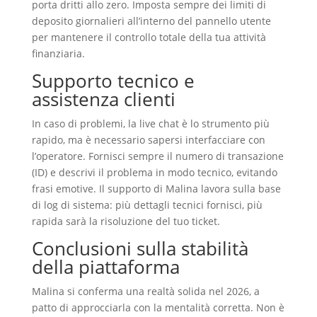
porta dritti allo zero. Imposta sempre dei limiti di
deposito giornalieri all’interno del pannello utente
per mantenere il controllo totale della tua attività
finanziaria.
Supporto tecnico e
assistenza clienti
In caso di problemi, la live chat è lo strumento più
rapido, ma è necessario sapersi interfacciare con
l’operatore. Fornisci sempre il numero di transazione
(ID) e descrivi il problema in modo tecnico, evitando
frasi emotive. Il supporto di Malina lavora sulla base
di log di sistema: più dettagli tecnici fornisci, più
rapida sarà la risoluzione del tuo ticket.
Conclusioni sulla stabilità
della piattaforma
Malina si conferma una realtà solida nel 2026, a
patto di approcciarla con la mentalità corretta. Non è