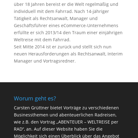
über 18 Jahren bereist er die Welt regelmäßig und
individuell mit dem Fahrrad. Nach 14-jähriger
Tätigkeit als Rechtsanwalt, Manager und
Geschäftsführer eines eCommerce-Unternehmens
erfüllte er sich 2013/14 den Traum einer einjährigen
Weltreise mit dem Fahrrad.
Seit Mitte 2014 ist er zurück und stellt sich nun
neuen Herausforderungen als Rechtsanwalt, Interim
Manager und Vortragsredner.
Worum geht es?
Carsten Grüttner bietet Vorträge zu verschiedenen
Businessthemen und abenteuerlichen Radreisen,
wie z.B. den Vortrag
„ABENTEUER – WELTREISE per
RAD“
, an. Auf dieser Website haben Sie die
Möglichkeit sich einen Überblick über das Angebot