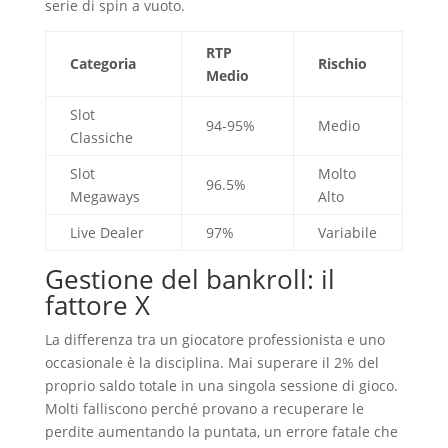
serie di spin a vuoto.
RTP
Categoria
Rischio
Medio
Slot
94-95%
Medio
Classiche
Slot
Molto
96.5%
Megaways
Alto
Live Dealer
97%
Variabile
Gestione del bankroll: il
fattore X
La differenza tra un giocatore professionista e uno
occasionale è la disciplina. Mai superare il 2% del
proprio saldo totale in una singola sessione di gioco.
Molti falliscono perché provano a recuperare le
perdite aumentando la puntata, un errore fatale che