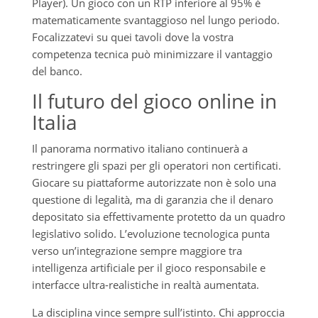
Player). Un gioco con un RTP inferiore al 95% è
matematicamente svantaggioso nel lungo periodo.
Focalizzatevi su quei tavoli dove la vostra
competenza tecnica può minimizzare il vantaggio
del banco.
Il futuro del gioco online in
Italia
Il panorama normativo italiano continuerà a
restringere gli spazi per gli operatori non certificati.
Giocare su piattaforme autorizzate non è solo una
questione di legalità, ma di garanzia che il denaro
depositato sia effettivamente protetto da un quadro
legislativo solido. L’evoluzione tecnologica punta
verso un’integrazione sempre maggiore tra
intelligenza artificiale per il gioco responsabile e
interfacce ultra-realistiche in realtà aumentata.
La disciplina vince sempre sull’istinto. Chi approccia