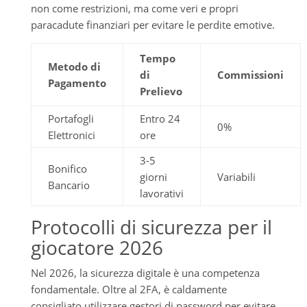
non come restrizioni, ma come veri e propri
paracadute finanziari per evitare le perdite emotive.
Tempo
Metodo di
di
Commissioni
Pagamento
Prelievo
Portafogli
Entro 24
0%
Elettronici
ore
3-5
Bonifico
giorni
Variabili
Bancario
lavorativi
Protocolli di sicurezza per il
giocatore 2026
Nel 2026, la sicurezza digitale è una competenza
fondamentale. Oltre al 2FA, è caldamente
consigliato utilizzare gestori di password per evitare