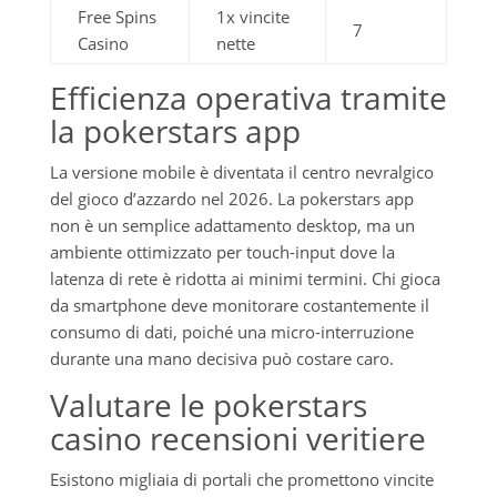
Free Spins
1x vincite
7
Casino
nette
Efficienza operativa tramite
la pokerstars app
La versione mobile è diventata il centro nevralgico
del gioco d’azzardo nel 2026. La pokerstars app
non è un semplice adattamento desktop, ma un
ambiente ottimizzato per touch-input dove la
latenza di rete è ridotta ai minimi termini. Chi gioca
da smartphone deve monitorare costantemente il
consumo di dati, poiché una micro-interruzione
durante una mano decisiva può costare caro.
Valutare le pokerstars
casino recensioni veritiere
Esistono migliaia di portali che promettono vincite