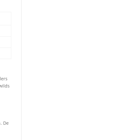
lers
wilds
n. De