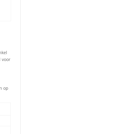
nkel
d voor
en op