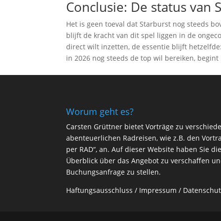
Conclusie: De status van 
Het is geen toeval dat Starburst nog steeds bo
blijft de kracht van dit spel liggen in de ong
direct wilt inzetten, de essentie blijft hetzel
in 2026 nog steeds de top wil bereiken, begint 
Worum geht es?
Carsten Grüttner bietet Vorträge zu verschi
abenteuerlichen Radreisen, wie z.B. den Vort
per RAD“
, an. Auf dieser Website haben Sie di
Überblick über das Angebot zu verschaffen u
Buchungsanfrage zu stellen.
Haftungsausschluss
/
Impressum
/
Datenschut