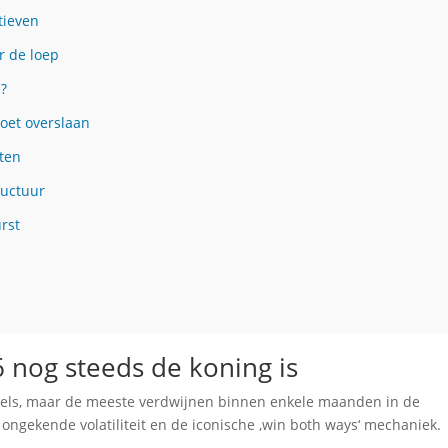
tieven
r de loep
m?
oet overslaan
aten
ructuur
rst
 nog steeds de koning is
titels, maar de meeste verdwijnen binnen enkele maanden in de
jn ongekende volatiliteit en de iconische ‚win both ways‘ mechaniek.