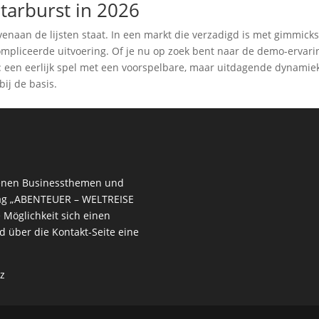
Starburst in 2026
venaan de lijsten staat. In een markt die verzadigd is met gimmicks
ecompliceerde uitvoering. Of je nu op zoek bent naar de demo-ervari
fde: een eerlijk spel met een voorspelbare, maar uitdagende dynamie
bij de basis.
edenen Businessthemen und
rag
„ABENTEUER – WELTREISE
e Möglichkeit sich einen
nd über die
Kontakt-Seite
eine
z