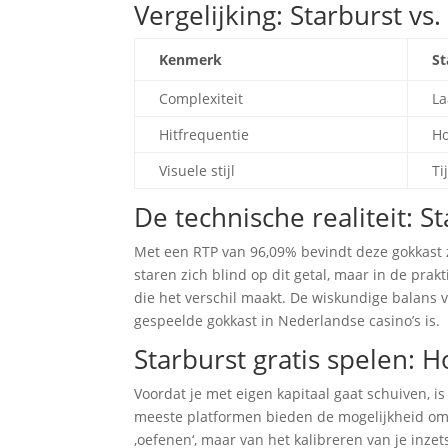
Vergelijking: Starburst v
Kenmerk
St
Complexiteit
La
Hitfrequentie
H
Visuele stijl
Ti
De technische realiteit: 
Met een RTP van 96,09% bevindt deze gokkast 
staren zich blind op dit getal, maar in de pra
die het verschil maakt. De wiskundige balans v
gespeelde gokkast in Nederlandse casino’s is.
Starburst gratis spelen: H
Voordat je met eigen kapitaal gaat schuiven, 
meeste platformen bieden de mogelijkheid om zo
‚oefenen‘, maar van het kalibreren van je inze